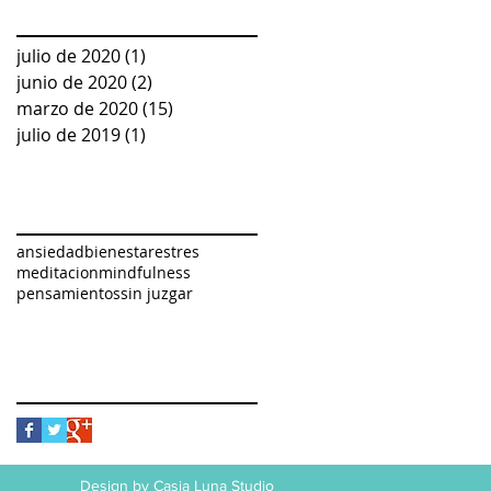
Archive
pensamientos
nos arrastra.
julio de 2020
(1)
1 entrada
junio de 2020
(2)
2 entradas
marzo de 2020
(15)
15 entradas
julio de 2019
(1)
1 entrada
Search By Tags
ansiedad
bienestar
estres
meditacion
mindfulness
pensamientos
sin juzgar
Follow Us
Design by
Casia Luna Studio