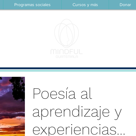
Programas sociales
Cursos y más
Donar
Paz interior es el nuevo éxito
Poesía al
aprendizaje y
experiencias