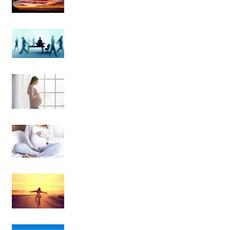
camino en el Mindfulness
La meditcación es para
cualquiera
Aprendiendo a desarrollar
una relación Mindful con
el dolor del parto
Prácticas de Mindfulness
para embarazadas
La raíz de todo sufrimiento
es el apego, pero ¿el apego
a qué?
“Si tiene solución, ¿por qué