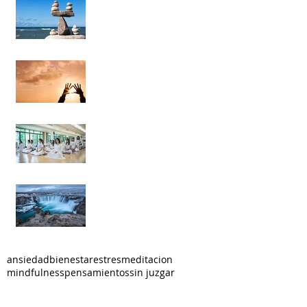
lloras? Si no tiene solución,
¿por qué lloras?”
Cuando te des cuenta que
lo único constante es el
cambio, no volverás a
aferrarte a nada.
La diferencia entre
meditación, reflexión y
contemplación
Y cuando decidimos
meditar...la cascada de
pensamientos nos
arrastra.
ansiedad
bienestar
estres
meditacion
mindfulness
pensamientos
sin juzgar