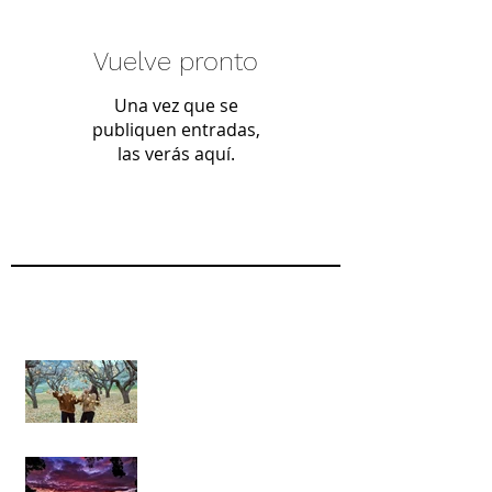
Vuelve pronto
Una vez que se
publiquen entradas,
las verás aquí.
Search By Tags
Las sutilezas del milagro
de la vida: La capacidad de
observar con gratitud más
allá de lo que puede
Poesía al aprendizaje y
experiencias durante mi