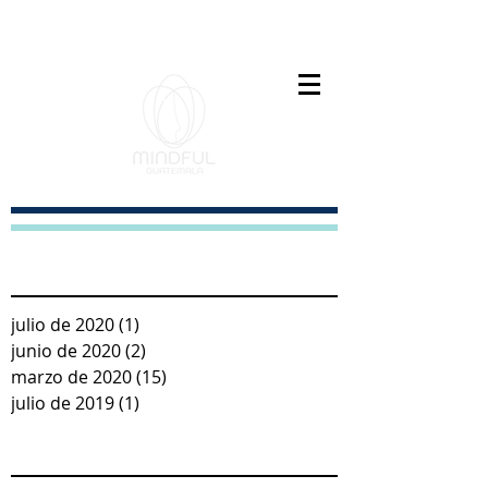
Paz interior es el nuevo exito
Recent Posts
julio de 2020
(1)
1 entrada
junio de 2020
(2)
2 entradas
marzo de 2020
(15)
15 entradas
julio de 2019
(1)
1 entrada
Archive