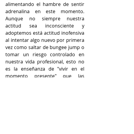
alimentando el hambre de sentir 
adrenalina en este momento.  
Aunque no siempre nuestra 
actitud sea inconsciente y 
adoptemos está actitud inofensiva 
al intentar algo nuevo por primera 
vez como saltar de bungee jump o 
tomar un riesgo controlado en 
nuestra vida profesional, esto no 
es la enseñanza de "vivir en el 
momento presente" que las 
prácticas orientales tienen por 
enseñarnos. 
Vivir en el momento presente 
significa vivir dentro de este 
momento, dentro del aquí y ahora. 
Sin buscar. Sin  perseguir nada en 
específico. Se trata de 