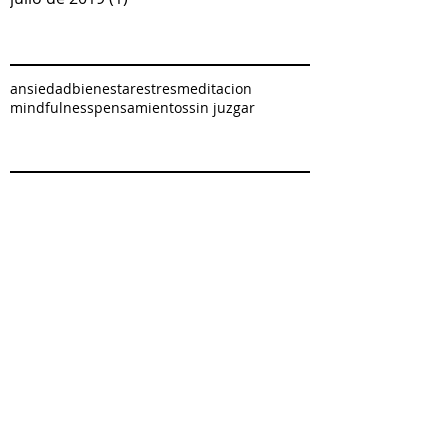
Archive
ansiedad
bienestar
estres
meditacion
mindfulness
pensamientos
sin juzgar
Search By Tags