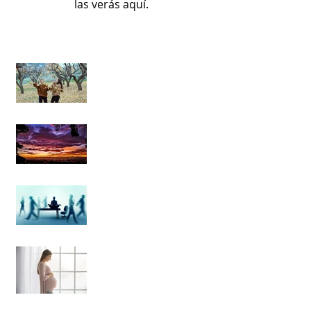
las verás aquí.
Las sutilezas del milagro
de la vida: La capacidad de
observar con gratitud más
allá de lo que puede
Poesía al aprendizaje y
experiencias durante mi
camino en el Mindfulness
La meditcación es para
cualquiera
Aprendiendo a desarrollar
una relación Mindful con
el dolor del parto