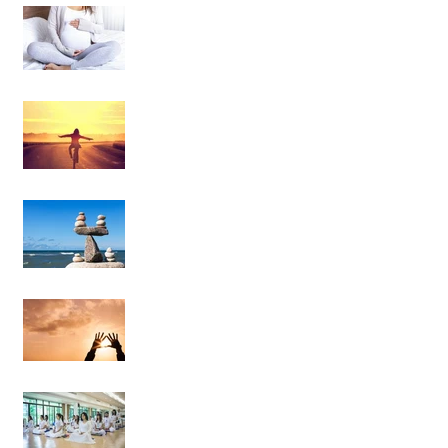
Prácticas de Mindfulness
para embarazadas
La raíz de todo sufrimiento
es el apego, pero ¿el apego
a qué?
“Si tiene solución, ¿por qué
lloras? Si no tiene solución,
¿por qué lloras?”
Cuando te des cuenta que
lo único constante es el
cambio, no volverás a
aferrarte a nada.
La diferencia entre
meditación, reflexión y
contemplación