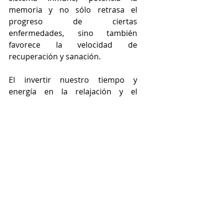
memoria y no sólo retrasa el 
progreso de ciertas 
enfermedades, sino también 
favorece la velocidad de 
recuperación y sanación. 
El invertir nuestro tiempo y 
energía en la relajación y el 
descanso quizás no parecen 
llevarnos a ningún lugar físico de 
éxito o riqueza, quizás no reflejen 
a simple vista bienes materiales 
como sinónimo de grandeza, 
quizás no expresen alguna 
connotación de progreso en el 
mundo material, sin embargo la 
relajación como el gran maestro D. 
Chopra dice “es la antesala de la 