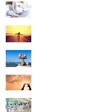
Prácticas de Mindfulness
para embarazadas
La raíz de todo sufrimiento
es el apego, pero ¿el apego
a qué?
“Si tiene solución, ¿por qué
lloras? Si no tiene solución,
¿por qué lloras?”
Cuando te des cuenta que
lo único constante es el
cambio, no volverás a
aferrarte a nada.
La diferencia entre
meditación, reflexión y
contemplación