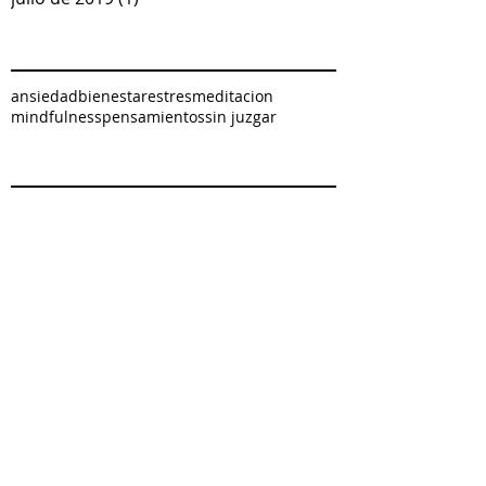
Archive
ansiedad
bienestar
estres
meditacion
mindfulness
pensamientos
sin juzgar
Search By Tags