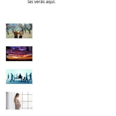
las verás aquí.
Las sutilezas del milagro
de la vida: La capacidad de
observar con gratitud más
allá de lo que puede
Poesía al aprendizaje y
experiencias durante mi
camino en el Mindfulness
La meditcación es para
cualquiera
Aprendiendo a desarrollar
una relación Mindful con
el dolor del parto